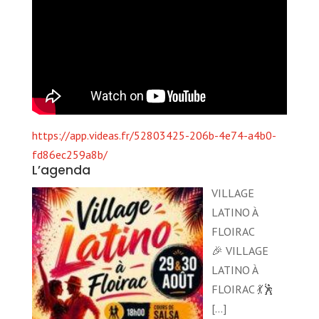
https://app.videas.fr/52803425-206b-4e74-a4b0-
fd86ec259a8b/
L’agenda
VILLAGE
LATINO À
FLOIRAC
🎉 VILLAGE
LATINO À
FLOIRAC 💃🕺
[…]