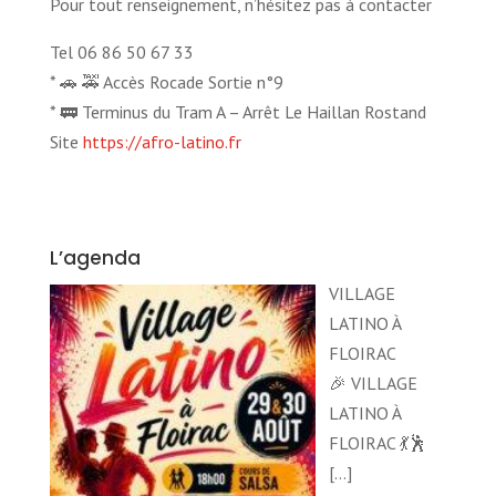
Pour tout renseignement, n’hésitez pas à contacter
Tel 06 86 50 67 33
* 🚗 🚕 Accès Rocade Sortie n°9
* 🚃 Terminus du Tram A – Arrêt Le Haillan Rostand
Site
https://afro-latino.fr
L’agenda
VILLAGE
LATINO À
FLOIRAC
🎉 VILLAGE
LATINO À
FLOIRAC 💃🕺
[…]